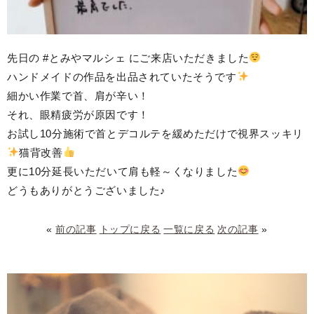
先日の #とみやマルシェ にご来店いただきました
ハンドメイドの作品を出品されていたそうです
細かい作業で首、肩が辛い！
それ、眼精疲労が原因です！
お試し10分施術で首とデコルテを緩めただけで視界スッキリ
猫背改善
更に10分延長いただいて肩も軽～くなりました
どうもありがとうございました♪
«
前の記事
トップに戻る
一覧に戻る
次の記事
»