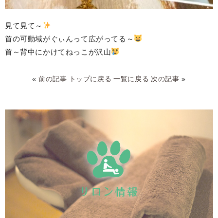
見て見て～
首の可動域がぐぃんって広がってる～
首～背中にかけてねっこが沢山
«
前の記事
トップに戻る
一覧に戻る
次の記事
»